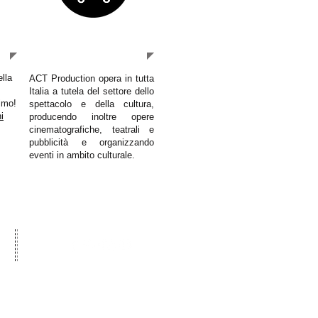
IL GRUPPO
lla
ACT Production opera in tutta
Italia a tutela del settore dello
imo!
spettacolo e della cultura,
i
producendo inoltre opere
cinematografiche, teatrali e
pubblicità e organizzando
eventi in ambito culturale.