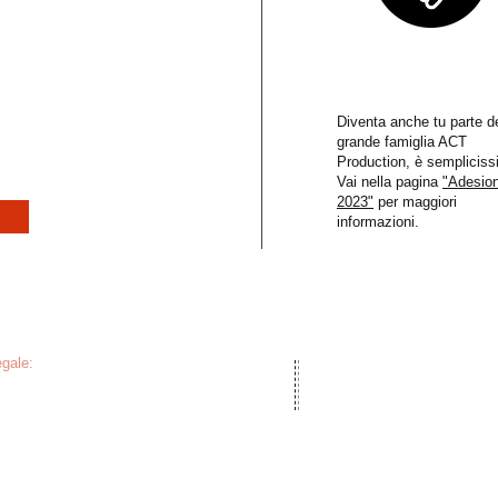
e che si occupa di
i organizzazione di
ADERISCI
di Rappresentanza di
putati.
Diventa anche tu parte de
grande famiglia ACT
Production, è sempliciss
Vai nella pagina
"Adesion
2023"
per maggiori
informazioni.
egale:
© 2022 ACT Production
 Carmine, 1/A
- Montecorvino Rovella (SA)