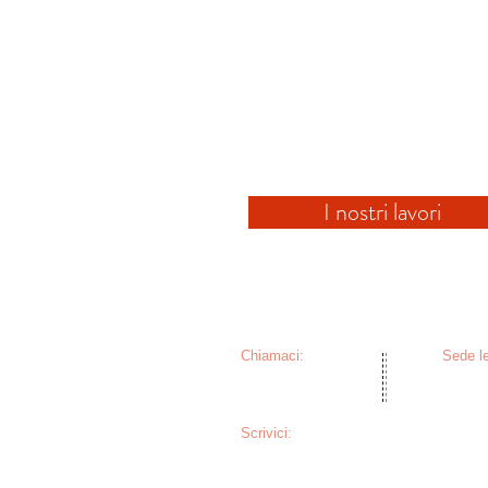
cinematografica indipendent
produzione, di distribuzione, d
eventi.
L'associazione svolge attività 
Interessi presso la Camera dei de
I nostri lavori
Chiamaci:
​Sede l
+39 331 9874868
Via del
84096 
Scrivici:
act.cinema.production@gmail.com
actproduction@pec.psff.it